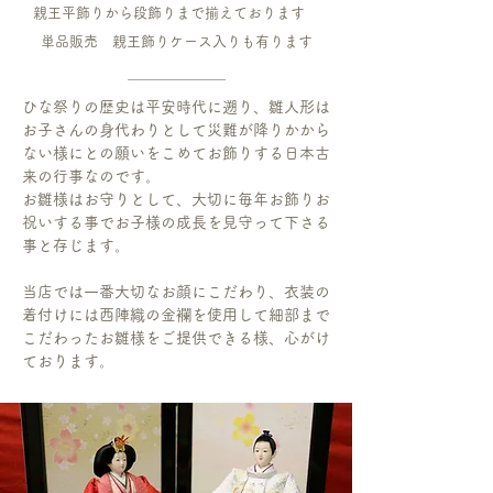
親王平飾りから段飾りまで揃えております
単品販売 親王飾りケース入りも有ります
ひな祭りの歴史は平安時代に遡り、雛人形は
お子さんの身代わりとして災難が降りかから
ない様にとの願いをこめてお飾りする日本古
来の行事なのです。
お雛様はお守りとして、大切に毎年お飾りお
祝いする事でお子様の成長を見守って下さる
事と存じます。
当店では一番大切なお顔にこだわり、衣装の
着付けには西陣織の金襴を使用して細部まで
こだわったお雛様をご提供できる様、心がけ
ております。