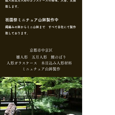
雛人形五月人形のガラスケースの修理、入替、交換
致します。
祇園祭ミニチュア山鉾製作中
縄編みの鉾からミニ山鉾まで すべて自社にて製作
致しております。
京都市中京区
雛人形 五月人形 鯉のぼり
人形ガラスケース 木目込み人形材料
ミニュチュア山鉾製作