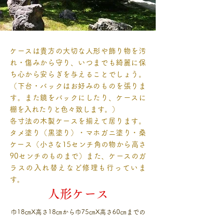
ケースは貴方の大切な人形や飾り物を汚
れ・傷みから守り、いつまでも綺麗に保
ち心から安らぎを与えることでしょう。
（下台・バックはお好みのものを張りま
す。また鏡をバックにしたり、ケースに
棚を入れたりと色々致します。）
各寸法の木製ケースを揃えて居ります。
タメ塗り（黒塗り）・マホガニ塗り・桑
ケース（小さな15センチ角の物から高さ
90センチのものまで）また、ケースのガ
ラスの入れ替えなど修理も行っていま
す。
人形ケース
巾18㎝X高さ18㎝から巾75㎝X高さ60㎝までの