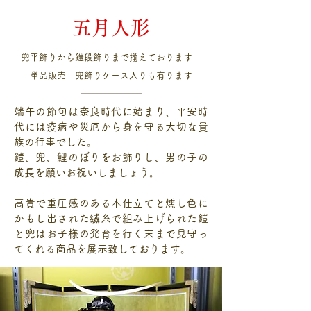
五月人形
兜平飾りから鎧段飾りまで揃えております
単品販売 兜飾りケース入りも有ります
端午の節句は奈良時代に始まり、平安時
代には疫病や災厄から身を守る大切な貴
族の行事でした。
鎧、兜、鯉のぼりをお飾りし、男の子の
成長を願いお祝いしましょう。
高貴で重圧感のある本仕立てと燻し色に
かもし出された縅糸で組み上げられた鎧
と兜はお子様の発育を行く末まで見守っ
てくれる商品を展示致しております。